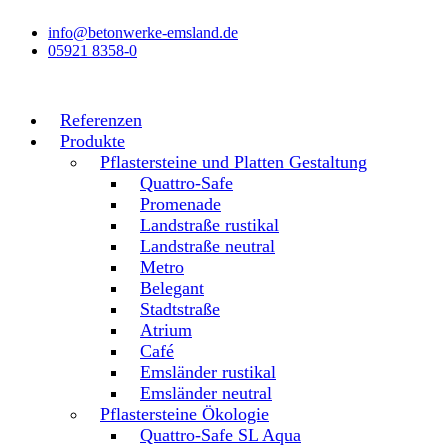
Zum
info@betonwerke-emsland.de
Inhalt
05921 8358-0
wechseln
Referenzen
Produkte
Pflastersteine und Platten Gestaltung
Quattro-Safe
Promenade
Landstraße rustikal
Landstraße neutral
Metro
Belegant
Stadtstraße
Atrium
Café
Emsländer rustikal
Emsländer neutral
Pflastersteine Ökologie
Quattro-Safe SL Aqua