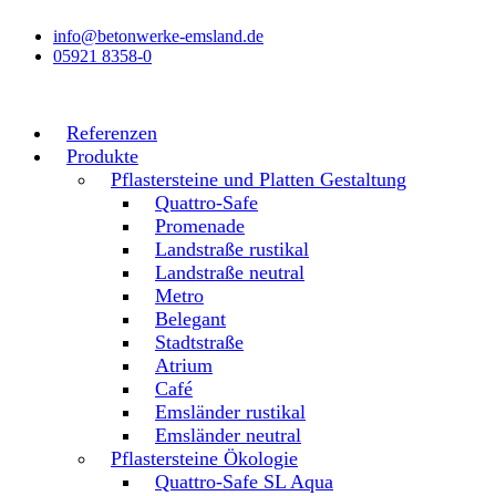
Zum
info@betonwerke-emsland.de
Inhalt
05921 8358-0
wechseln
Referenzen
Produkte
Pflastersteine und Platten Gestaltung
Quattro-Safe
Promenade
Landstraße rustikal
Landstraße neutral
Metro
Belegant
Stadtstraße
Atrium
Café
Emsländer rustikal
Emsländer neutral
Pflastersteine Ökologie
Quattro-Safe SL Aqua