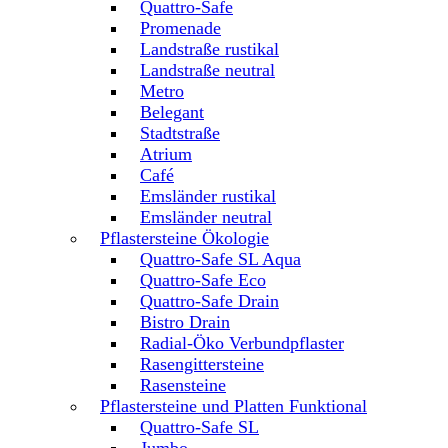
Quattro-Safe
Promenade
Landstraße rustikal
Landstraße neutral
Metro
Belegant
Stadtstraße
Atrium
Café
Emsländer rustikal
Emsländer neutral
Pflastersteine Ökologie
Quattro-Safe SL Aqua
Quattro-Safe Eco
Quattro-Safe Drain
Bistro Drain
Radial-Öko Verbundpflaster
Rasengittersteine
Rasensteine
Pflastersteine und Platten Funktional
Quattro-Safe SL