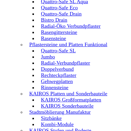
Quattro-Safe SL Aqua
Quattro-Safe Eco
Quattro-Safe Drain
Bistro Drain
Radial-Öko Verbundpflaster
Rasengittersteine
Rasensteine
Pflastersteine und Platten Funktional
Quattro-Safe SL
Jumbo
Radial-Verbundpflaster
Doppelverbund
Rechteckpflaster
Gehwegplatten
Rinnensteine
KAIROS Platten und Sonderbauteile
KAIROS Großformatplatten
KAIROS Sonderbauteile
Stadtmöblierung Manufaktur
Sitzbänke
Kombi-Module
KAIROS Stufen und Podeste