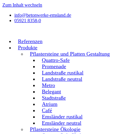
Zum Inhalt wechseln
info@betonwerke-emsland.de
05921 8358-0
Referenzen
Produkte
Pflastersteine und Platten Gestaltung
Quattro-Safe
Promenade
Landstraße rustikal
Landstraße neutral
Metro
Belegant
Stadtstraße
Atrium
Café
Emsländer rustikal
Emsländer neutral
Pflastersteine Ökologie