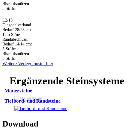
Bischofsmützen:
5 St/lfm
L2/15
Diagonalverband
Bedarf 28/28 cm:
12,5 St/m²
Randabschluss:
Bedarf 14/14 cm:
5 St/lfm
Bischofsmützen:
5 St/lfm
Weitere Verlegemuster hier
Ergänzende Steinsysteme
Mauersteine
Tiefbord- und Randsteine
Download