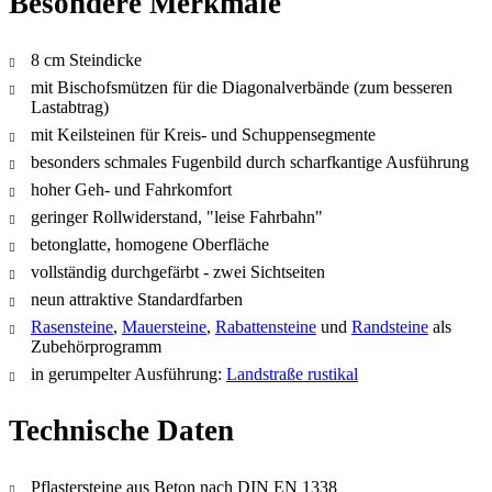
Besondere Merkmale
8 cm Steindicke
mit Bischofsmützen für die Diagonalverbände (zum besseren
Lastabtrag)
mit Keilsteinen für Kreis- und Schuppensegmente
besonders schmales Fugenbild durch scharfkantige Ausführung
hoher Geh- und Fahrkomfort
geringer Rollwiderstand, "leise Fahrbahn"
betonglatte, homogene Oberfläche
vollständig durchgefärbt - zwei Sichtseiten
neun attraktive Standardfarben
Rasensteine
,
Mauersteine
,
Rabattensteine
und
Randsteine
als
Zubehörprogramm
in gerumpelter Ausführung:
Landstraße rustikal
Technische Daten
Pflastersteine aus Beton nach DIN EN 1338