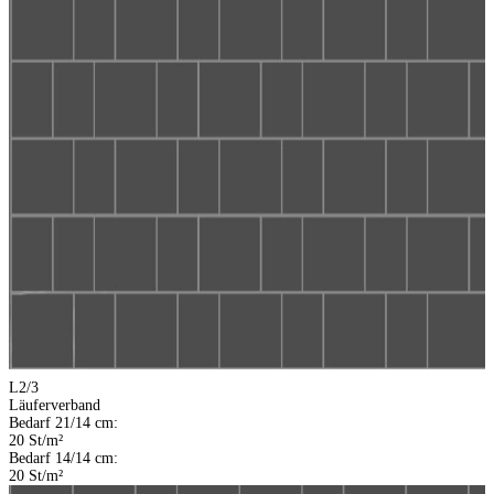
L2/3
Läuferverband
Bedarf 21/14 cm:
20 St/m²
Bedarf 14/14 cm:
20 St/m²