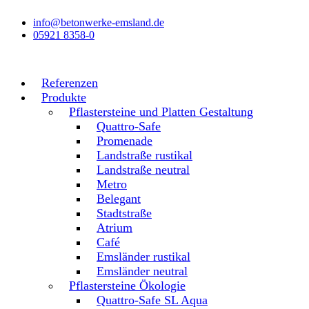
Zum
info@betonwerke-emsland.de
Inhalt
05921 8358-0
wechseln
Referenzen
Produkte
Pflastersteine und Platten Gestaltung
Quattro-Safe
Promenade
Landstraße rustikal
Landstraße neutral
Metro
Belegant
Stadtstraße
Atrium
Café
Emsländer rustikal
Emsländer neutral
Pflastersteine Ökologie
Quattro-Safe SL Aqua