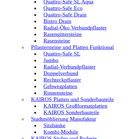
Quattro-Safe SL Aqua
Quattro-Safe Eco
Quattro-Safe Drain
Bistro Drain
Radial-Öko Verbundpflaster
Rasengittersteine
Rasensteine
Pflastersteine und Platten Funktional
Quattro-Safe SL
Jumbo
Radial-Verbundpflaster
Doppelverbund
Rechteckpflaster
Gehwegplatten
Rinnensteine
KAIROS Platten und Sonderbauteile
KAIROS Großformatplatten
KAIROS Sonderbauteile
Stadtmöblierung Manufaktur
Sitzbänke
Kombi-Module
KAIROS Stufen und Podeste