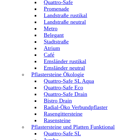
Quattro-Safe
Promenade
Landstraße rustikal
Landstraße neutral
Metro
Belegant
Stadtstraße
Atrium
Café
Emsländer rustikal
Emsländer neutral
Pflastersteine Ökologie
Quattro-Safe SL Aqua
Quattro-Safe Eco
Quattro-Safe Drain
Bistro Drain
Radial-Öko Verbundpflaster
Rasengittersteine
Rasensteine
Pflastersteine und Platten Funktional
Quattro-Safe SL