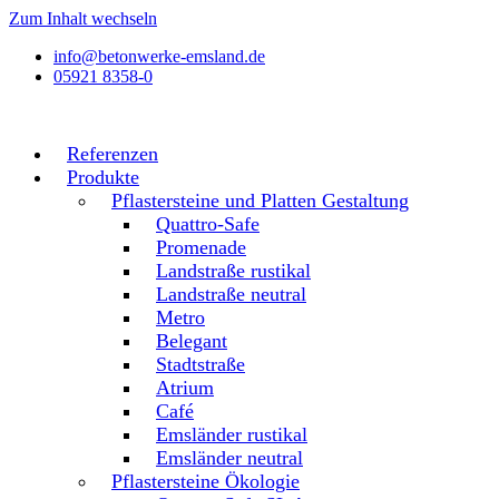
Zum Inhalt wechseln
info@betonwerke-emsland.de
05921 8358-0
Referenzen
Produkte
Pflastersteine und Platten Gestaltung
Quattro-Safe
Promenade
Landstraße rustikal
Landstraße neutral
Metro
Belegant
Stadtstraße
Atrium
Café
Emsländer rustikal
Emsländer neutral
Pflastersteine Ökologie