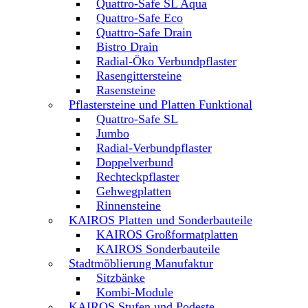
Quattro-Safe SL Aqua
Quattro-Safe Eco
Quattro-Safe Drain
Bistro Drain
Radial-Öko Verbundpflaster
Rasengittersteine
Rasensteine
Pflastersteine und Platten Funktional
Quattro-Safe SL
Jumbo
Radial-Verbundpflaster
Doppelverbund
Rechteckpflaster
Gehwegplatten
Rinnensteine
KAIROS Platten und Sonderbauteile
KAIROS Großformatplatten
KAIROS Sonderbauteile
Stadtmöblierung Manufaktur
Sitzbänke
Kombi-Module
KAIROS Stufen und Podeste