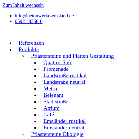
Zum Inhalt wechseln
info@betonwerke-emsland.de
05921 8358-0
Referenzen
Produkte
Pflastersteine und Platten Gestaltung
Quattro-Safe
Promenade
Landstraße rustikal
Landstraße neutral
Metro
Belegant
Stadtstraße
Atrium
Café
Emsländer rustikal
Emsländer neutral
Pflastersteine Ökologie