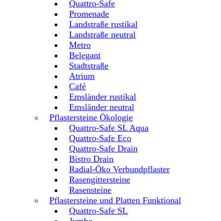
Quattro-Safe
Promenade
Landstraße rustikal
Landstraße neutral
Metro
Belegant
Stadtstraße
Atrium
Café
Emsländer rustikal
Emsländer neutral
Pflastersteine Ökologie
Quattro-Safe SL Aqua
Quattro-Safe Eco
Quattro-Safe Drain
Bistro Drain
Radial-Öko Verbundpflaster
Rasengittersteine
Rasensteine
Pflastersteine und Platten Funktional
Quattro-Safe SL