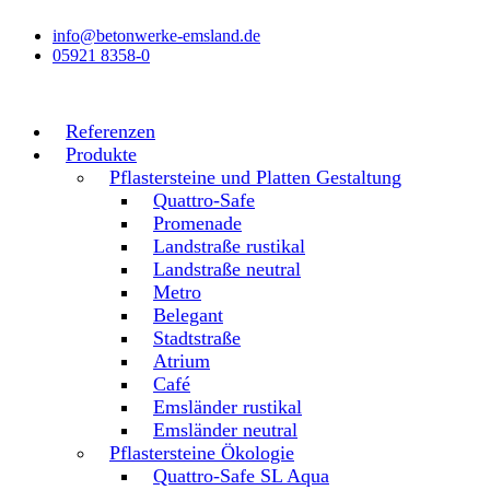
Zum
info@betonwerke-emsland.de
Inhalt
05921 8358-0
wechseln
Referenzen
Produkte
Pflastersteine und Platten Gestaltung
Quattro-Safe
Promenade
Landstraße rustikal
Landstraße neutral
Metro
Belegant
Stadtstraße
Atrium
Café
Emsländer rustikal
Emsländer neutral
Pflastersteine Ökologie
Quattro-Safe SL Aqua