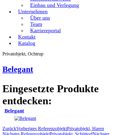
Einbau und Verlegung
Unternehmen
Über uns
Team
Karriereportal
Kontakt
Katalog
Privatobjekt, Ochtrup
Belegant
Eingesetzte Produkte
entdecken:
Belegant
Zurück
Vorheriges Referenzobjekt
Privatobjekt, Haren
Nächstes Referenzobjekt
Privatobjekt, Schüttorf
Nächster