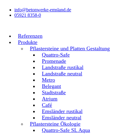
Zum
info@betonwerke-emsland.de
Inhalt
05921 8358-0
wechseln
Referenzen
Produkte
Pflastersteine und Platten Gestaltung
Quattro-Safe
Promenade
Landstraße rustikal
Landstraße neutral
Metro
Belegant
Stadtstraße
Atrium
Café
Emsländer rustikal
Emsländer neutral
Pflastersteine Ökologie
Quattro-Safe SL Aqua