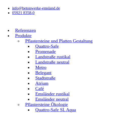
Zum
info@betonwerke-emsland.de
Inhalt
05921 8358-0
wechseln
Referenzen
Produkte
Pflastersteine und Platten Gestaltung
Quattro-Safe
Promenade
Landstraße rustikal
Landstraße neutral
Metro
Belegant
Stadtstraße
Atrium
Café
Emsländer rustikal
Emsländer neutral
Pflastersteine Ökologie
Quattro-Safe SL Aqua